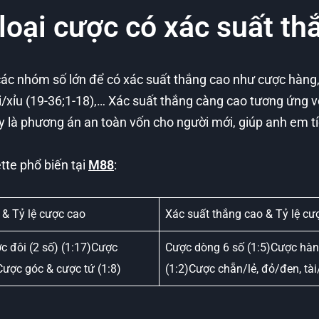
loại cược có xác suất th
ác nhóm số lớn để có xác suất thắng cao như cược hàng,
i/xỉu (19-36;1-18),… Xác suất thắng càng cao tương ứng v
y là phương án an toàn vốn cho người mới, giúp anh em tí
tte phổ biến tại
M88
:
 & Tỷ lệ cược cao
Xác suất thắng cao & Tỷ lệ cư
c đôi (2 số) (1:17)Cược
Cược dòng 6 số (1:5)Cược hàn
Cược góc & cược tứ (1:8)
(1:2)Cược chẵn/lẻ, đỏ/đen, tài/