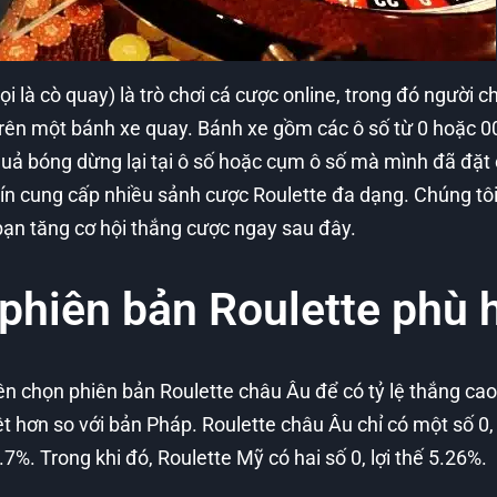
ọi là cò quay) là trò chơi cá cược online, trong đó người c
rên một bánh xe quay. Bánh xe gồm các ô số từ 0 hoặc 0
quả bóng dừng lại tại ô số hoặc cụm ô số mà mình đã đặt
 tín cung cấp nhiều sảnh cược Roulette đa dạng. Chúng tô
bạn tăng cơ hội thắng cược ngay sau đây.
 phiên bản Roulette phù 
ên chọn phiên bản Roulette châu Âu để có tỷ lệ thắng ca
iệt hơn so với bản Pháp. Roulette châu Âu chỉ có một số 0,
.7%. Trong khi đó, Roulette Mỹ có hai số 0, lợi thế 5.26%.