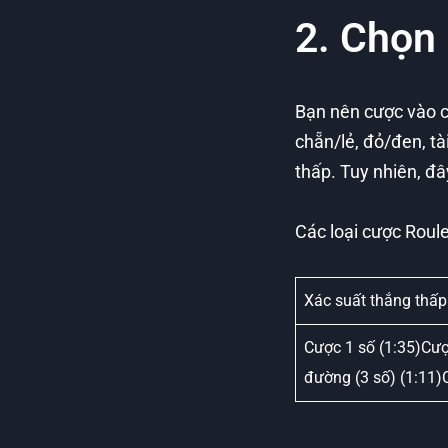
2. Chọn 
Bạn nên cược vào c
chẵn/lẻ, đỏ/đen, tà
thấp. Tuy nhiên, đâ
Các loại cược Roule
Xác suất thắng thấp
Cược 1 số (1:35)Cượ
đường (3 số) (1:11)