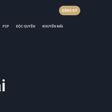
ĐĂNG KÝ
P2P
ĐỘC QUYỀN
KHUYẾN MÃI
i