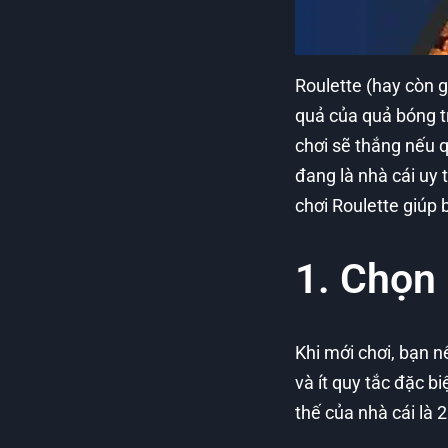
Roulette (hay còn g
quả của quả bóng t
chơi sẽ thắng nếu 
đang là nhà cái uy
chơi Roulette giúp 
1. Chọn
Khi mới chơi, bạn n
và ít quy tắc đặc b
thế của nhà cái là 2