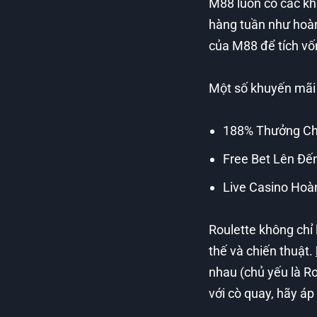
M88 luôn có các kh
hàng tuần như hoàn
của M88 để tích vố
Một số khuyến mãi 
188% Thưởng C
Free Bet Lên Đế
Live Casino Hoàn
Roulette không chỉ 
thế và chiến thuật.
nhau (chủ yếu là R
với cò quay, hãy áp