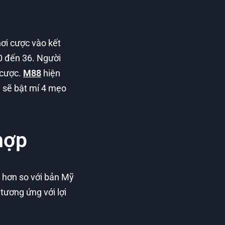
hơi cược vào kết
0 đến 36. Người
 cược.
M88
hiện
i sẽ bật mí 4 mẹo
hợp
o hơn so với bản Mỹ
 tương ứng với lợi