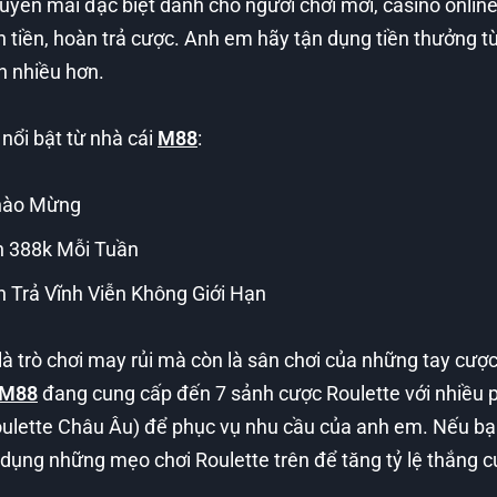
uyến mãi đặc biệt dành cho người chơi mới, casino online
 tiền, hoàn trả cược. Anh em hãy tận dụng tiền thưởng t
n nhiều hơn.
nổi bật từ nhà cái
M88
:
hào Mừng
n 388k Mỗi Tuần
 Trả Vĩnh Viễn Không Giới Hạn
là trò chơi may rủi mà còn là sân chơi của những tay cược 
M88
đang cung cấp đến 7 sảnh cược Roulette với nhiều 
oulette Châu Âu) để phục vụ nhu cầu của anh em. Nếu b
 dụng những mẹo chơi Roulette trên để tăng tỷ lệ thắng c