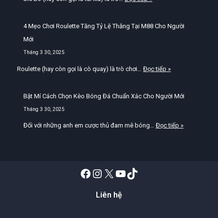
4 Mẹo Chơi Roulette Tăng Tỷ Lệ Thắng Tại M88 Cho Người
Mới
Tháng 3 30, 2025
Roulette (hay còn gọi là cò quay) là trò chơi…
Đọc tiếp »
Bật Mí Cách Chọn Kèo Bóng Đá Chuẩn Xác Cho Người Mới
Tháng 3 30, 2025
Đối với những anh em cược thủ đam mê bóng…
Đọc tiếp »
Liên hệ