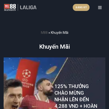
ĐĂNG KÝ
Chuyển
tới
nội
M88
»
Khuyến Mãi
dung
Khuyến Mãi
125% THƯỞNG
CHÀO MỪNG
NHẬN LÊN ĐẾN
4,288 VND + HOÀN