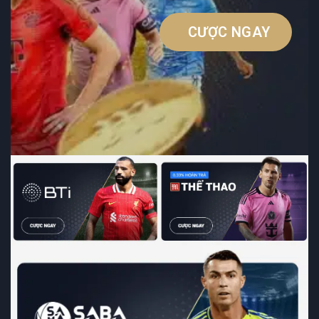
CƯỢC NGAY