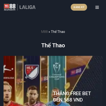
ĐĂNG KÝ
Chuyển
tới
nội
M88
»
Thể Thao
dung
Thể Thao
THẮNG FREE BET
ĐẾN 588 VND