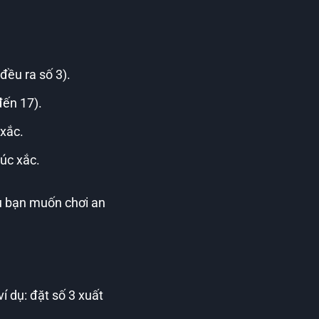
đều ra số 3).
đến 17).
 xắc.
xúc xắc.
ếu bạn muốn chơi an
í dụ: đặt số 3 xuất