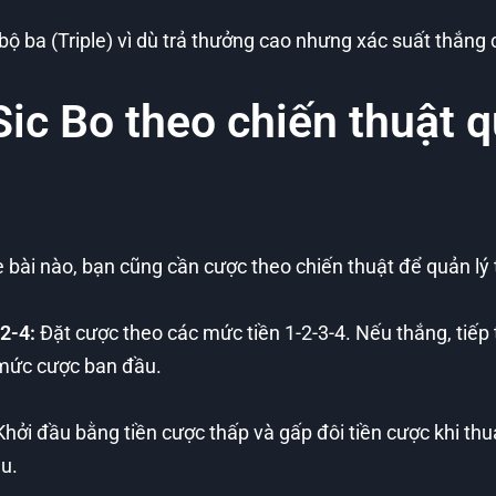
ộ ba (Triple) vì dù trả thưởng cao nhưng xác suất thắng 
Sic Bo theo chiến thuật q
 bài nào, bạn cũng cần cược theo chiến thuật để quản lý 
-2-4:
Đặt cược theo các mức tiền 1-2-3-4. Nếu thắng, tiếp 
 mức cược ban đầu.
Khởi đầu bằng tiền cược thấp và gấp đôi tiền cược khi th
ầu.