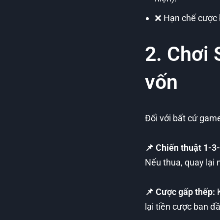
❌ Hạn chế cược b
2. Chơi 
vốn
Đối với bất cứ game
📌 Chiến thuật 1-3
Nếu thua, quay lại
📌 Cược gấp thếp:
lại tiền cược ban đ