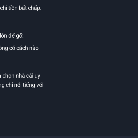
hi tiền bất chấp.
lớn để gỡ.
hông có cách nào
 chọn nhà cái uy
g chỉ nổi tiếng với