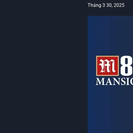
Tháng 3 30, 2025