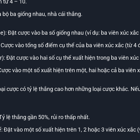
 từ 4 – 10.
 bộ ba giống nhau, nhà cái thắng.
e): Đặt cược vào ba số giống nhau (ví dụ: ba viên xúc xắc 
Cược vào tổng số điểm cụ thể của ba viên xúc xắc (từ 4 
): Đặt cược vào hai số cụ thể xuất hiện trong ba viên xúc
Cược vào một số xuất hiện trên một, hai hoặc cả ba viên 
loại cược có tỷ lệ thắng cao hơn những loại cược khác. N
ỷ lệ thắng gần 50%, rủi ro thấp nhất.
 Đặt vào một số xuất hiện trên 1, 2 hoặc 3 viên xúc xắc (v